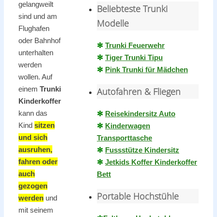
gelangweilt
Beliebteste Trunki
sind und am
Modelle
Flughafen
oder Bahnhof
✻
Trunki Feuerwehr
unterhalten
✻
Tiger Trunki Tipu
werden
✻
Pink Trunki für Mädchen
wollen. Auf
einem
Trunki
Autofahren & Fliegen
Kinderkoffer
kann das
✻
Reisekindersitz Auto
Kind
sitzen
✻
Kinderwagen
und sich
Transporttasche
ausruhen,
✻
Fussstütze Kindersitz
fahren oder
✻
Jetkids Koffer Kinderkoffer
auch
Bett
gezogen
Portable Hochstühle
werden
und
mit seinem