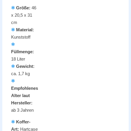
✻
Größe:
46
x 20,5 x 31
cm
✻
Material:
Kunststoff
✻
Füllmenge:
18 Liter
✻
Gewicht:
ca. 1,7 kg
✻
Empfohlenes
Alter laut
Hersteller:
ab 3 Jahren
✻
Koffer-
Art:
Hartcase