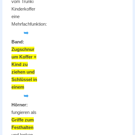
vom Trunki
Kinderkoffer
eine
Mehrfachfunktion:
➥
Band:
Zugschnur
um Koffer +
Kind zu
ziehen und
Schlüssel in
einem
➥
Hörner:
fungieren als
Griffe zum
Festhalten
und lenken