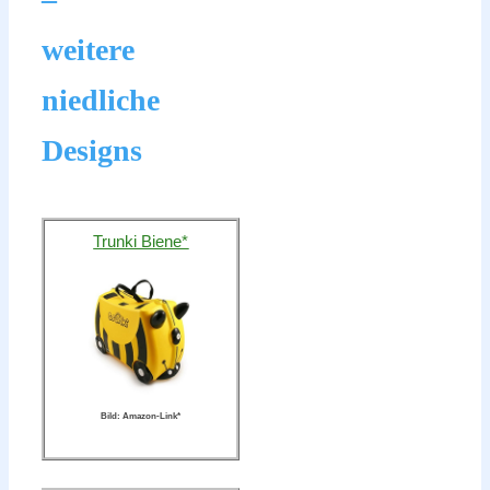
weitere
niedliche
Designs
Trunki Biene*
Bild: Amazon-Link*