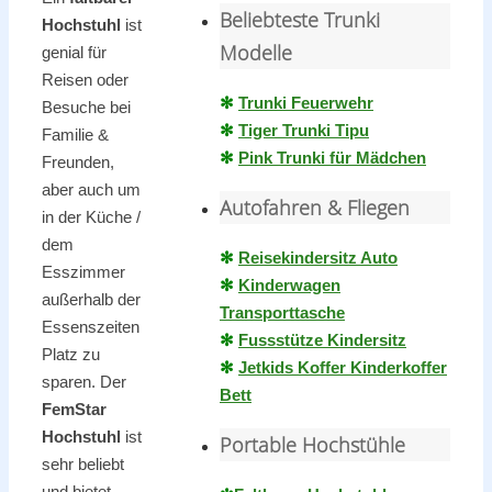
Beliebteste Trunki
Hochstuhl
ist
Modelle
genial für
Reisen oder
✻
Trunki Feuerwehr
Besuche bei
✻
Tiger Trunki Tipu
Familie &
✻
Pink Trunki für Mädchen
Freunden,
aber auch um
Autofahren & Fliegen
in der Küche /
dem
✻
Reisekindersitz Auto
Esszimmer
✻
Kinderwagen
außerhalb der
Transporttasche
Essenszeiten
✻
Fussstütze Kindersitz
Platz zu
✻
Jetkids Koffer Kinderkoffer
sparen. Der
Bett
FemStar
Hochstuhl
ist
Portable Hochstühle
sehr beliebt
und bietet