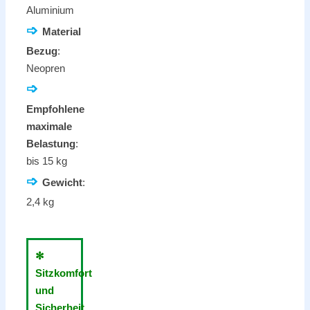
Aluminium
➩
Material
Bezug
:
Neopren
➩
Empfohlene
maximale
Belastung
:
bis 15 kg
➩
Gewicht
:
2,4 kg
✻
Sitzkomfort
und
Sicherheit