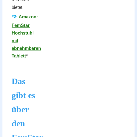
bietet.
➩
Amazon:
FemStar
Hochstuhl
mit
abnehmbaren
Tablett
*
Das
gibt es
über
den