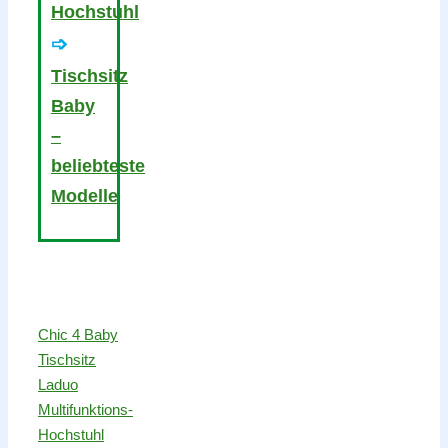
Hochstuhl
➩
Tischsitz
Baby
–
beliebteste
Modelle
Chic 4 Baby
Tischsitz
Laduo
Multifunktions-
Hochstuhl