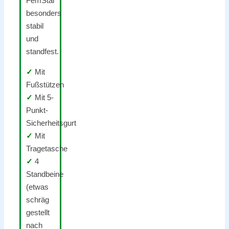
FemStar
besonders
stabil
und
standfest.
✓
Mit
Fußstützen
✓
Mit 5-
Punkt-
Sicherheitsgurt
✓
Mit
Tragetasche
✓
4
Standbeine
(etwas
schräg
gestellt
nach