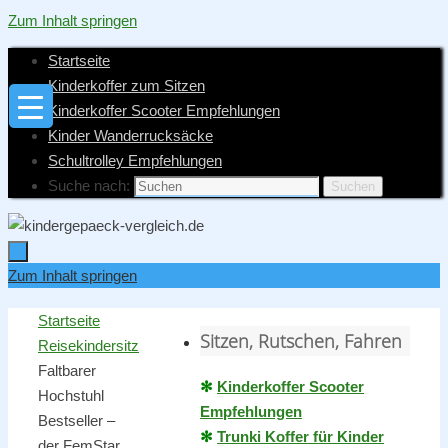
Zum Inhalt springen
Startseite
Kinderkoffer zum Sitzen
Kinderkoffer Scooter Empfehlungen
Kinder Wanderrucksäcke
Schultrolley Empfehlungen
Suche nach:
Suchen
Zum Inhalt springen
Startseite
Sitzen, Rutschen, Fahren
Reisekindersitz
Faltbarer
✻
Kinderkoffer Scooter
Hochstuhl
Empfehlungen
Bestseller –
✻
Trunki Koffer für Kinder
der FemStar