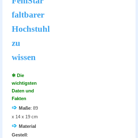
FemStar
faltbarer
Hochstuhl
zu
wissen
✻ Die
wichtigsten
Daten und
Fakten
➩
Maße
: 89
x 14 x 19 cm
➩
Material
Gestell
: