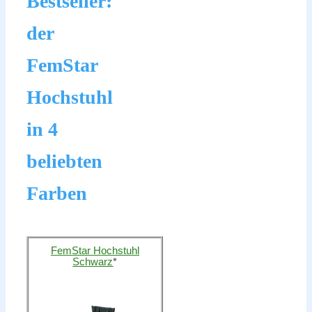
Bestseller:
der
FemStar
Hochstuhl
in 4
beliebten
Farben
FemStar Hochstuhl
Schwarz
*