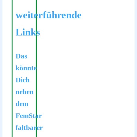
weiterführende
Links
Das
könnte
Dich
neben
dem
FemStar
faltbarer