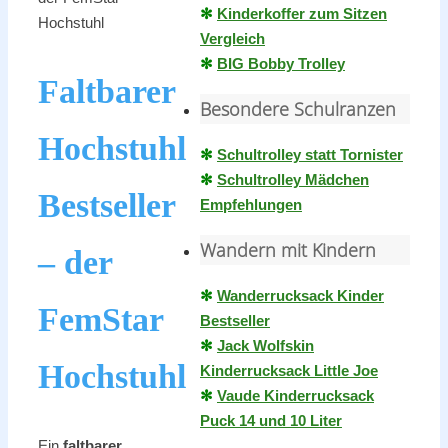
✻
Kinderkoffer zum Sitzen
Hochstuhl
Vergleich
✻
BIG Bobby Trolley
Faltbarer
Besondere Schulranzen
Hochstuhl
✻
Schultrolley statt Tornister
✻
Schultrolley Mädchen
Bestseller
Empfehlungen
Wandern mit Kindern
– der
✻
Wanderrucksack Kinder
FemStar
Bestseller
✻
Jack Wolfskin
Hochstuhl
Kinderrucksack Little Joe
✻
Vaude Kinderrucksack
Puck 14 und 10 Liter
Ein
faltbarer