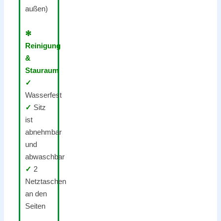
außen)
✻
Reinigung
&
Stauraum
✓
Wasserfest
✓
Sitz
ist
abnehmbar
und
abwaschbar
✓
2
Netztaschen
an den
Seiten