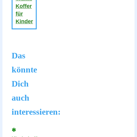
Koffer
für
Kinder
Das
könnte
Dich
auch
interessieren:
✻