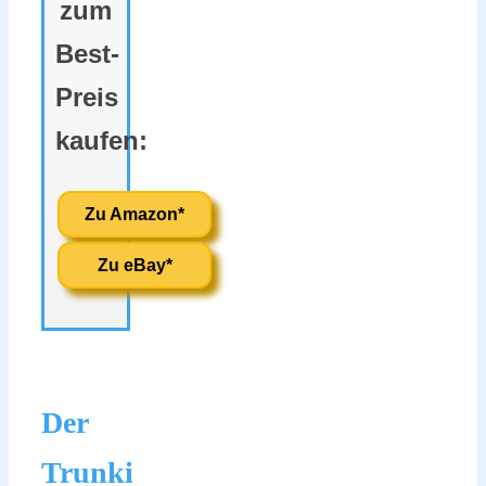
zum
Best-
Preis
kaufen:
Zu Amazon*
Zu eBay*
Der
Trunki