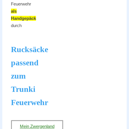
Feuerwehr
als
Handgepäck
durch
Rucksäcke
passend
zum
Trunki
Feuerwehr
Mein Zwergenland