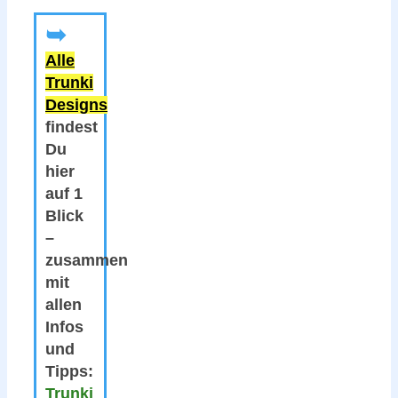
➥
Alle
Trunki
Designs
findest
Du
hier
auf 1
Blick
–
zusammen
mit
allen
Infos
und
Tipps:
Trunki