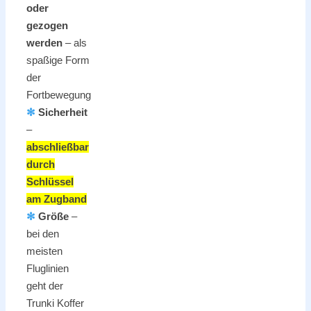
oder
gezogen
werden
– als
spaßige Form
der
Fortbewegung
✻
Sicherheit
–
abschließbar
durch
Schlüssel
am Zugband
✻
Größe
–
bei den
meisten
Fluglinien
geht der
Trunki Koffer