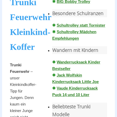
Trunki
✻
BIG Bobby Trolley
Besondere Schulranzen
Feuerwehr
✻
Schultrolley statt Tornister
Kleinkind-
✻
Schultrolley Mädchen
Empfehlungen
Koffer
Wandern mit Kindern
✻
Wanderrucksack Kinder
Trunki
Bestseller
Feuerwehr
–
✻
Jack Wolfskin
unser
Kinderrucksack Little Joe
Kleinkindkoffer-
✻
Vaude Kinderrucksack
Tipp für
Puck 14 und 10 Liter
Jungen. Denn
kaum ein
Beliebteste Trunki
kleiner Junge
Modelle