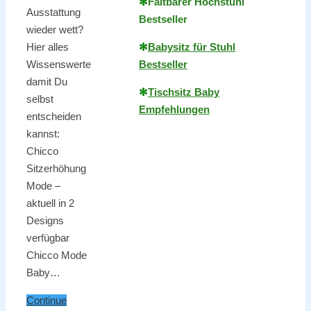
✻
Faltbarer Hochstuhl
Ausstattung
Bestseller
wieder wett?
Hier alles
✻
Babysitz für Stuhl
Wissenswerte
Bestseller
damit Du
✻
Tischsitz Baby
selbst
Empfehlungen
entscheiden
kannst:
Chicco
Sitzerhöhung
Mode –
aktuell in 2
Designs
verfügbar
Chicco Mode
Baby…
Continue