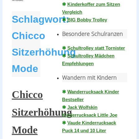
✻
Kinderkoffer zum Sitzen
Vergleich
Schlagwort:
✻
BIG Bobby Trolley
Besondere Schulranzen
Chicco
✻
Schultrolley statt Tornister
Sitzerhöhung
✻
Schultrolley Mädchen
Empfehlungen
Mode
Wandern mit Kindern
Chicco
✻
Wanderrucksack Kinder
Bestseller
✻
Jack Wolfskin
Sitzerhöhung
Kinderrucksack Little Joe
✻
Vaude Kinderrucksack
Mode
Puck 14 und 10 Liter