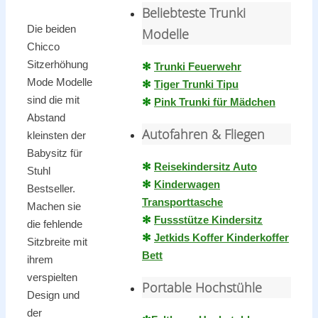
Beliebteste Trunki
Die beiden
Modelle
Chicco
Sitzerhöhung
✻
Trunki Feuerwehr
Mode Modelle
✻
Tiger Trunki Tipu
sind die mit
✻
Pink Trunki für Mädchen
Abstand
Autofahren & Fliegen
kleinsten der
Babysitz für
✻
Reisekindersitz Auto
Stuhl
✻
Kinderwagen
Bestseller.
Transporttasche
Machen sie
✻
Fussstütze Kindersitz
die fehlende
✻
Jetkids Koffer Kinderkoffer
Sitzbreite mit
Bett
ihrem
verspielten
Portable Hochstühle
Design und
der