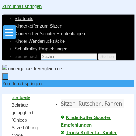
Zum Inhalt springen
Startseite
Kinderkoffer zum Sitzen
Kinderkoffer Scooter Empfehlungen
Kinder Wanderrucksäcke
Schultrolley Empfehlungen
Suche nach:
Suchen
Zum Inhalt springen
Startseite
Sitzen, Rutschen, Fahren
Beiträge
getaggt mit
✻
Kinderkoffer Scooter
"Chicco
Empfehlungen
Sitzerhöhung
✻
Trunki Koffer für Kinder
Mode"