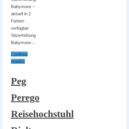
Babymoov –
aktuell in 2
Farben
verfügbar
Sitzerhöhung
Babymoov…
Continue
reading
Peg
Perego
Reisehochstuhl