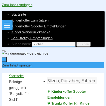
Zum Inhalt springen
Startseite
Kinderkoffer zum Sitzen
Kinderkoffer Scooter Empfehlungen
Kinder Wanderrucksäcke
Schultrolley Empfehlungen
Suche nach:
Suchen
Zum Inhalt springen
Startseite
Sitzen, Rutschen, Fahren
Beiträge
getaggt mit
✻
Kinderkoffer Scooter
"Babysitz für
Empfehlungen
Stuhl"
✻
Trunki Koffer für Kinder