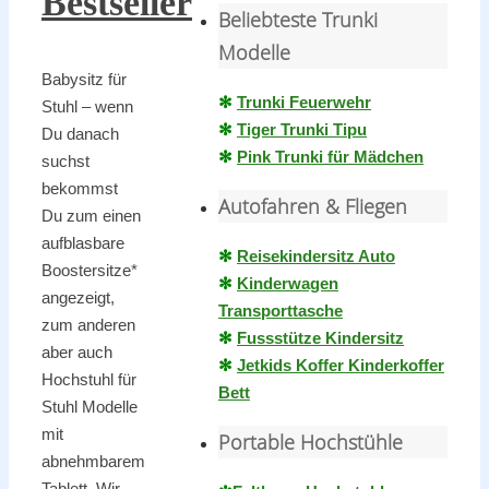
Bestseller
Beliebteste Trunki
Modelle
Babysitz für
✻
Trunki Feuerwehr
Stuhl – wenn
✻
Tiger Trunki Tipu
Du danach
✻
Pink Trunki für Mädchen
suchst
bekommst
Autofahren & Fliegen
Du zum einen
aufblasbare
✻
Reisekindersitz Auto
Boostersitze*
✻
Kinderwagen
angezeigt,
Transporttasche
zum anderen
✻
Fussstütze Kindersitz
aber auch
✻
Jetkids Koffer Kinderkoffer
Hochstuhl für
Bett
Stuhl Modelle
mit
Portable Hochstühle
abnehmbarem
Tablett. Wir