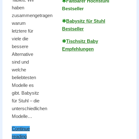
✻
Faltbarer Hochstuhl
haben
Bestseller
zusammengetragen
✻
Babysitz für Stuhl
warum
Bestseller
letztere für
viele die
✻
Tischsitz Baby
bessere
Empfehlungen
Alternative
sind und
welche
beliebtesten
Modelle es
gibt. Babysitz
für Stuhl – die
unterschiedlichen
Modelle…
Continue
reading