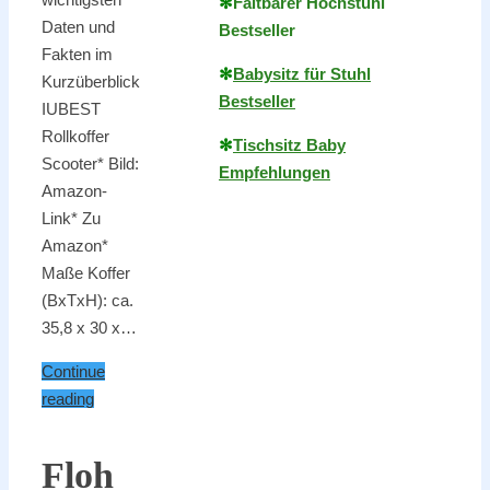
✻
Faltbarer Hochstuhl
Daten und
Bestseller
Fakten im
✻
Babysitz für Stuhl
Kurzüberblick
Bestseller
IUBEST
Rollkoffer
✻
Tischsitz Baby
Scooter* Bild:
Empfehlungen
Amazon-
Link* Zu
Amazon*
Maße Koffer
(BxTxH): ca.
35,8 x 30 x…
Continue
reading
Floh