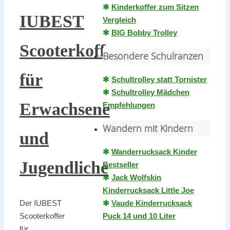
✻
Kinderkoffer zum Sitzen
IUBEST
Vergleich
✻
BIG Bobby Trolley
Scooterkoffer
Besondere Schulranzen
für
✻
Schultrolley statt Tornister
✻
Schultrolley Mädchen
Erwachsene
Empfehlungen
Wandern mit Kindern
und
✻
Wanderrucksack Kinder
Jugendliche
Bestseller
✻
Jack Wolfskin
Kinderrucksack Little Joe
✻
Vaude Kinderrucksack
Der IUBEST
Puck 14 und 10 Liter
Scooterkoffer
für