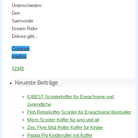
Unterschieden:
Den
Samsonite
Dream Rider
Deluxe gibt…
Continue
reading
1
2
3
4
5
Neueste Beiträge
IUBEST Scooterkoffer für Erwachsene und
Jugendliche
Floh Reisekoffer Scooter für Erwachsene Bestseller
Micro Scooter Koffer für jung und alt
Zinc Flyte Midi Roller Koffer für Kinder
Peppa Pig Kinderroller mit Koffer