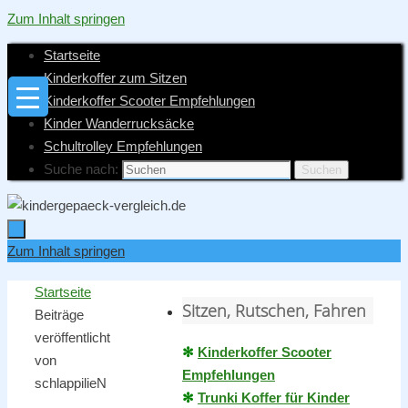
Zum Inhalt springen
Startseite
Kinderkoffer zum Sitzen
Kinderkoffer Scooter Empfehlungen
Kinder Wanderrucksäcke
Schultrolley Empfehlungen
Suche nach:
Suchen
Zum Inhalt springen
Startseite
Sitzen, Rutschen, Fahren
Beiträge
veröffentlicht
✻
Kinderkoffer Scooter
von
Empfehlungen
schlappilieN
✻
Trunki Koffer für Kinder