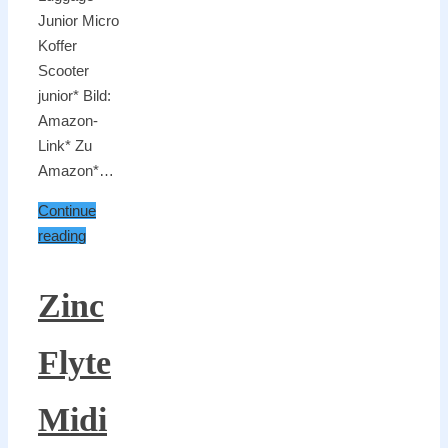
Junior Micro
Koffer
Scooter
junior* Bild:
Amazon-
Link* Zu
Amazon*…
Continue
reading
Zinc
Flyte
Midi