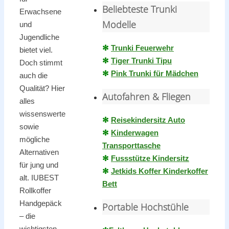
Beliebteste Trunki
Erwachsene
Modelle
und
Jugendliche
✻
Trunki Feuerwehr
bietet viel.
✻
Tiger Trunki Tipu
Doch stimmt
✻
Pink Trunki für Mädchen
auch die
Qualität? Hier
Autofahren & Fliegen
alles
wissenswerte
✻
Reisekindersitz Auto
sowie
✻
Kinderwagen
mögliche
Transporttasche
Alternativen
✻
Fussstütze Kindersitz
für jung und
✻
Jetkids Koffer Kinderkoffer
alt. IUBEST
Bett
Rollkoffer
Handgepäck
Portable Hochstühle
– die
wichtigsten